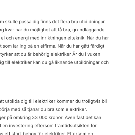
m skulle passa dig finns det flera bra utbildningar
g kvar har du möjlighet att få bra, grundläggande
 el och energi med inriktningen elteknik. När du har
 som lärling på en elfirma. När du har gått färdigt
styrker att du är behörig elektriker
Är du i vuxen
ig till elektriker kan du gå liknande utbildningar och
tt utbilda dig till elektriker kommer du troligtvis bli
 börja med så tjänar du bra som elektriker.
gger på omkring 33 000 kronor. Även fast det kan
t en investering eftersom framtidsutsikten för
ns ett stort behov för elektriker. Eftersom en