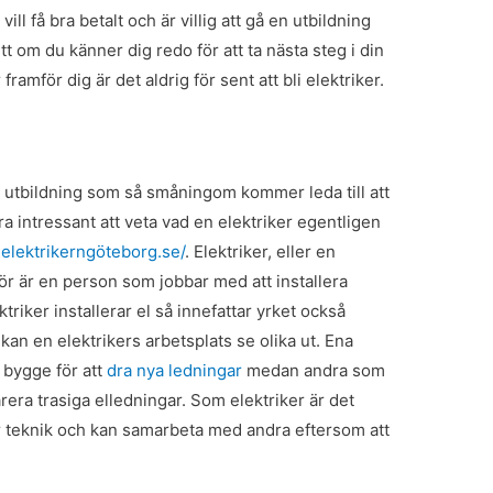
ill få bra betalt och är villig att gå en utbildning
tt om du känner dig redo för att ta nästa steg i din
ramför dig är det aldrig för sent att bli elektriker.
en utbildning som så småningom kommer leda till att
ra intressant att veta vad en elektriker egentligen
s
elektrikerngöteborg.se/
.
Elektriker, eller en
för är en person som jobbar med att installera
triker installerar el så innefattar yrket också
an en elektrikers arbetsplats se olika ut. Ena
 bygge för att
dra nya ledningar
medan andra som
arera trasiga elledningar.
Som elektriker är det
lar teknik och kan samarbeta med andra eftersom att