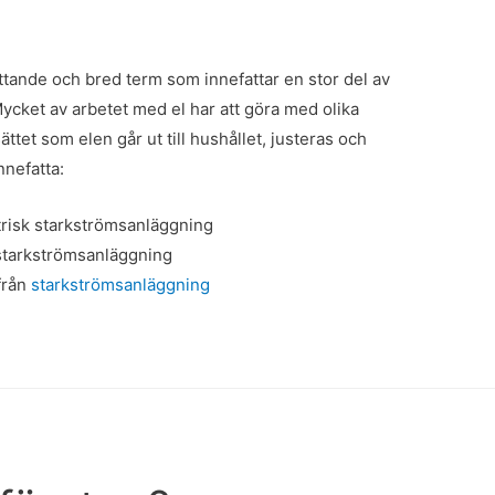
attande och bred term som innefattar en stor del av
ycket av arbetet med el har att göra med olika
 sättet som elen går ut till hushållet, justeras och
nnefatta:
ktrisk starkströmsanläggning
l starkströmsanläggning
 från
starkströmsanläggning