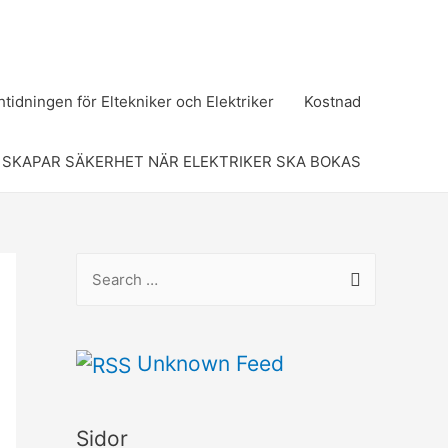
tidningen för Eltekniker och Elektriker
Kostnad
 SKAPAR SÄKERHET NÄR ELEKTRIKER SKA BOKAS
S
e
a
r
Unknown Feed
c
h
Sidor
f