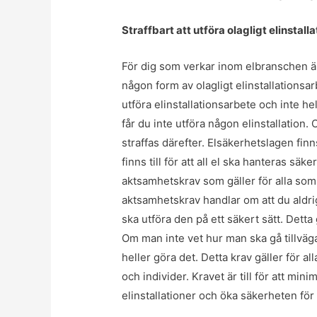
Straffbart att utföra olagligt elinstal
För dig som verkar inom elbranschen är de
någon form av olagligt elinstallationsar
utföra elinstallationsarbete och inte h
får du inte utföra någon elinstallation.
straffas därefter. Elsäkerhetslagen finns
finns till för att all el ska hanteras säk
aktsamhetskrav som gäller för alla som 
aktsamhetskrav handlar om att du aldrig
ska utföra den på ett säkert sätt. Dett
Om man inte vet hur man ska gå tillväga 
heller göra det. Detta krav gäller för a
och individer. Kravet är till för att min
elinstallationer och öka säkerheten för 