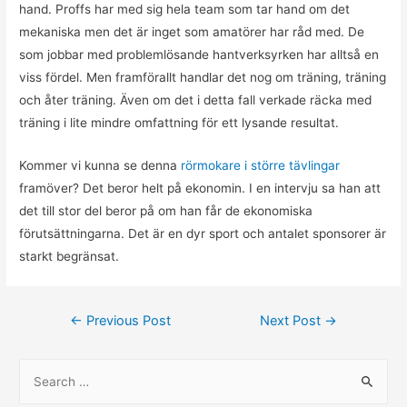
hand. Proffs har med sig hela team som tar hand om det
mekaniska men det är inget som amatörer har råd med. De
som jobbar med problemlösande hantverksyrken har alltså en
viss fördel. Men framförallt handlar det nog om träning, träning
och åter träning. Även om det i detta fall verkade räcka med
träning i lite mindre omfattning för ett lysande resultat.
Kommer vi kunna se denna
rörmokare i större tävlingar
framöver? Det beror helt på ekonomin. I en intervju sa han att
det till stor del beror på om han får de ekonomiska
förutsättningarna. Det är en dyr sport och antalet sponsorer är
starkt begränsat.
Post
←
Previous Post
Next Post
→
navigation
S
e