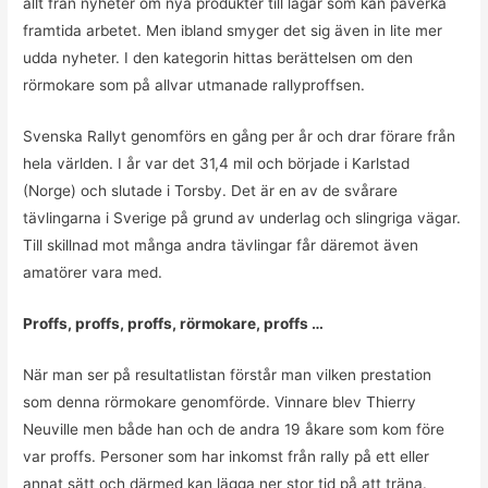
allt från nyheter om nya produkter till lagar som kan påverka
framtida arbetet. Men ibland smyger det sig även in lite mer
udda nyheter. I den kategorin hittas berättelsen om den
rörmokare som på allvar utmanade rallyproffsen.
Svenska Rallyt genomförs en gång per år och drar förare från
hela världen. I år var det 31,4 mil och började i Karlstad
(Norge) och slutade i Torsby. Det är en av de svårare
tävlingarna i Sverige på grund av underlag och slingriga vägar.
Till skillnad mot många andra tävlingar får däremot även
amatörer vara med.
Proffs, proffs, proffs, rörmokare, proffs …
När man ser på resultatlistan förstår man vilken prestation
som denna rörmokare genomförde. Vinnare blev Thierry
Neuville men både han och de andra 19 åkare som kom före
var proffs. Personer som har inkomst från rally på ett eller
annat sätt och därmed kan lägga ner stor tid på att träna.