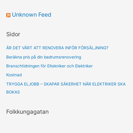
a
r
Unknown Feed
c
h
Sidor
f
o
ÄR DET VÄRT ATT RENOVERA INFÖR FÖRSÄLJNING?
r
Beräkna pris på din badrumsrenovering
:
Branschtidningen för Eltekniker och Elektriker
Kostnad
TRYGGA ELJOBB – SKAPAR SÄKERHET NÄR ELEKTRIKER SKA
BOKAS
Folkkungagatan