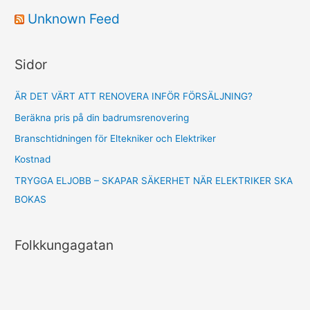
r
Unknown Feed
c
h
Sidor
f
o
ÄR DET VÄRT ATT RENOVERA INFÖR FÖRSÄLJNING?
r
Beräkna pris på din badrumsrenovering
:
Branschtidningen för Eltekniker och Elektriker
Kostnad
TRYGGA ELJOBB – SKAPAR SÄKERHET NÄR ELEKTRIKER SKA
BOKAS
Folkkungagatan