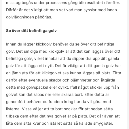
misstag begås under processens gång blir resultatet därefter.
Därför är det viktigt att man vet vad man sysslar med innan
golvläggningen påbörjas.
Se över ditt befintliga golv
Innan du lägger klickgolv behöver du se över ditt befintliga
golv. Det smidiga med klickgolv är att det kan läggas över ditt
befintliga golv, vilket innebär att du slipper dra upp ditt gamla
golv för att lägga ett nytt. Det är viktigt att ditt gamla golv har
en jämn yta för att klickgolvet ska kunna läggas på plats. Titta
därför efter eventuella skador och ojämnheter och åtgärda
detta med golvspackel eller dylikt. Ifall något sticker upp från
golvet kan det slipas ner eller skäras bort. Efter detta är
genomfört behöver du fundera kring hur du vill göra med
listerna. Vissa väljer att ta bort socklar för att sedan sätta
tillbaka dem efter det nya golvet är på plats. Det går även att
låta dem sitta kvar och istället sätta så kallade smyglister.