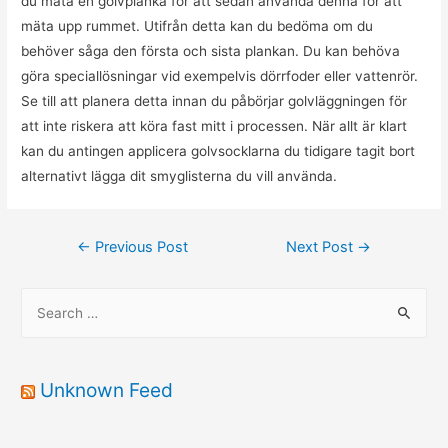
du mäta en golvplanka för att sedan använda denna för att
mäta upp rummet. Utifrån detta kan du bedöma om du
behöver såga den första och sista plankan. Du kan behöva
göra speciallösningar vid exempelvis dörrfoder eller vattenrör.
Se till att planera detta innan du påbörjar golvläggningen för
att inte riskera att köra fast mitt i processen. När allt är klart
kan du antingen applicera golvsocklarna du tidigare tagit bort
alternativt lägga dit smyglisterna du vill använda.
Post
←
Previous Post
Next Post
→
navigation
S
e
a
r
Unknown Feed
c
h