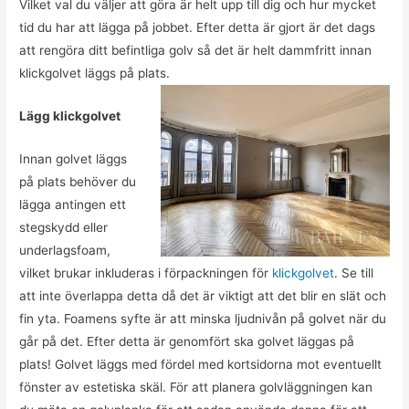
Vilket val du väljer att göra är helt upp till dig och hur mycket
tid du har att lägga på jobbet. Efter detta är gjort är det dags
att rengöra ditt befintliga golv så det är helt dammfritt innan
klickgolvet läggs på plats.
Lägg klickgolvet
Innan golvet läggs
på plats behöver du
lägga antingen ett
stegskydd eller
underlagsfoam,
vilket brukar inkluderas i förpackningen för
klickgolvet
. Se till
att inte överlappa detta då det är viktigt att det blir en slät och
fin yta. Foamens syfte är att minska ljudnivån på golvet när du
går på det. Efter detta är genomfört ska golvet läggas på
plats! Golvet läggs med fördel med kortsidorna mot eventuellt
fönster av estetiska skäl. För att planera golvläggningen kan