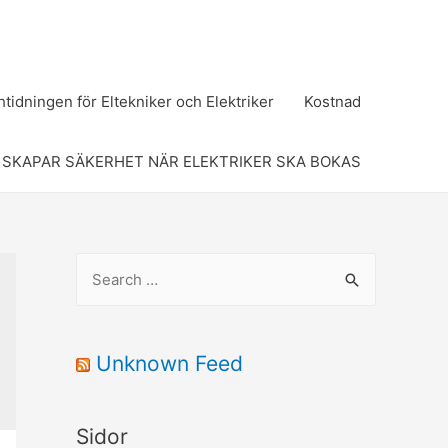
tidningen för Eltekniker och Elektriker
Kostnad
 SKAPAR SÄKERHET NÄR ELEKTRIKER SKA BOKAS
S
e
a
r
Unknown Feed
c
h
Sidor
f