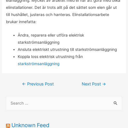
elanläggning. Mycket av arbetet med el har att göra med olika
elinstallationer. Det är trots allt på det sättet som elen går ut
till hushållet, justeras och hanteras. Elinstallationsarbete
brukar innefatta:
Ändra, reparera eller utföra elektrisk
starkströmsanläggning
Ansluta elektriskt utrustning till starkströmsanläggning
Koppla loss elektrisk utrustning från
starkströmsanläggning
Post
←
Previous Post
Next Post
→
navigation
S
e
a
r
Unknown Feed