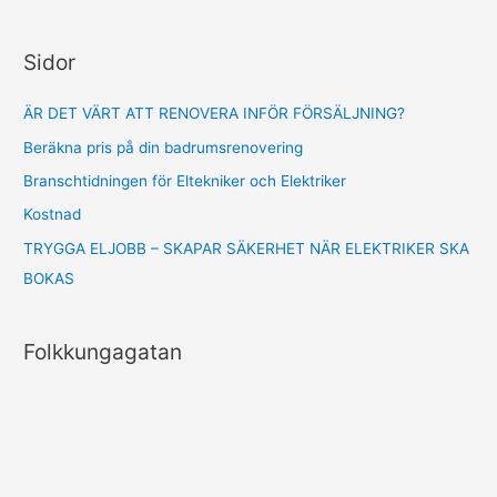
c
h
Sidor
f
o
ÄR DET VÄRT ATT RENOVERA INFÖR FÖRSÄLJNING?
r
Beräkna pris på din badrumsrenovering
:
Branschtidningen för Eltekniker och Elektriker
Kostnad
TRYGGA ELJOBB – SKAPAR SÄKERHET NÄR ELEKTRIKER SKA
BOKAS
Folkkungagatan