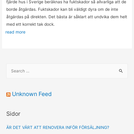
fjärde hus i Sverige beräknas ha fuktskador så allvarliga att de
borde åtgärdas. Fuktskador kan bli väldigt dyra om de inte
åtgärdas på direkten. Det bästa är såklart att undvika dem helt
med ett korrekt tak dock.
read more
S
e
a
r
Unknown Feed
c
h
Sidor
f
o
ÄR DET VÄRT ATT RENOVERA INFÖR FÖRSÄLJNING?
r